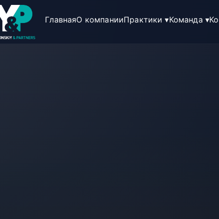
Главная
О компании
Практики ▾
Команда ▾
Ко