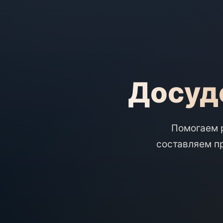
Досуд
Помогаем р
составляем п